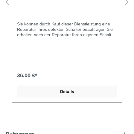
Sie können durch Kauf dieser Dienstleistung eine
Reparatur Ihres defekten Schalter beauftragen.Sie
erhalten nach der Reparatur Ihren eigenen Schalter
repariert zurück.Ihren defekten Schalter müssen Sie
mir natürlich zusenden.Meine Anschrift erhalten Sie
automatisch nach dem Kauf per Email.
36,00 €*
Details